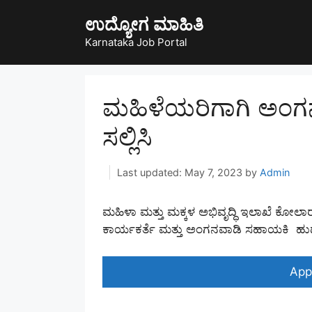
Skip
ಉದ್ಯೋಗ ಮಾಹಿತಿ
to
content
Karnataka Job Portal
ಮಹಿಳೆಯರಿಗಾಗಿ ಅಂಗನವ
ಸಲ್ಲಿಸಿ
May 7, 2023
by
Admin
ಮಹಿಳಾ ಮತ್ತು ಮಕ್ಕಳ ಅಭಿವೃದ್ಧಿ ಇಲಾಖೆ ಕೋಲ
ಕಾರ್ಯಕರ್ತೆ ಮತ್ತು ಅಂಗನವಾಡಿ ಸಹಾಯಕಿ ಹುದ
App