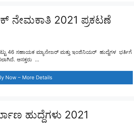
ಆಸಕ್ತರು
ಅರ್ಜಿ
ಂಕ್ ನೇಮಕಾತಿ 2021 ಪ್ರಕಟಣೆ
ಸಲ್ಲಿಸಿ
ಒಟ್ಟು 46 ಸಹಾಯಕ ಮ್ಯಾನೇಜರ್ ಮತ್ತು ಇಂಜಿನಿಯರ್ ಹುದ್ದೆಗಳ ಭರ್ತಿಗೆ
ಸಲಾಗಿದೆ. ಆಸಕ್ತರು …
ಭಾರತೀಯ
ly Now – More Details
ಸ್ಟೇಟ್
ಬ್ಯಾಂಕ್
ನೇಮಕಾತಿ
2021
ಾಣ ಹುದ್ದೆಗಳು 2021
ಪ್ರಕಟಣೆ