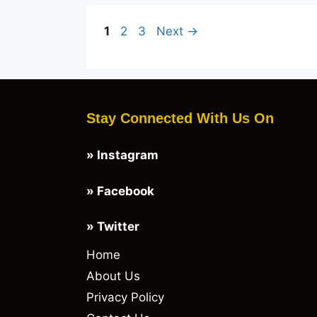
Page
Page
Page
1
2
3
Next
→
Stay Connected With Us On
»
Instagram
»
Facebook
»
Twitter
Home
About Us
Privacy Policy