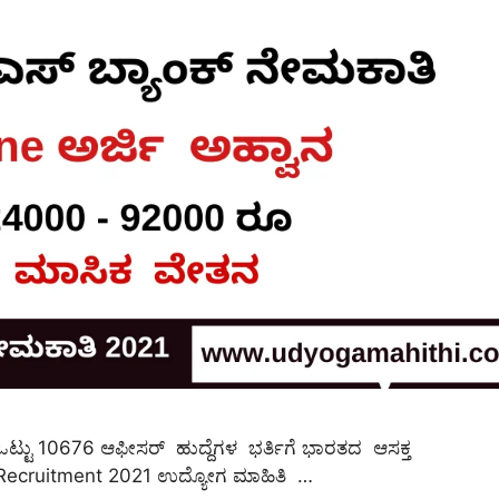
ಒಟ್ಟು 10676 ಆಫೀಸರ್ ಹುದ್ದೆಗಳ ಭರ್ತಿಗೆ ಭಾರತದ ಆಸಕ್ತ
BPS Recruitment 2021 ಉದ್ಯೋಗ ಮಾಹಿತಿ …