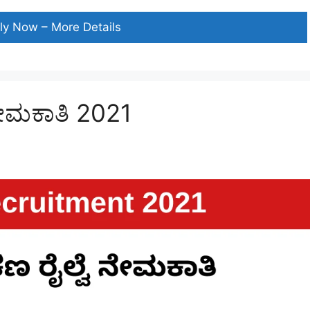
ಐಬಿಪಿಎಸ್
ly Now – More Details
ಬ್ಯಾಂಕ್
ನೇಮಕಾತಿ
2021
ನೇಮಕಾತಿ 2021