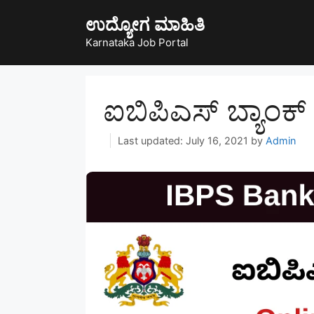
Skip
ಉದ್ಯೋಗ ಮಾಹಿತಿ
to
content
Karnataka Job Portal
ಐಬಿಪಿಎಸ್ ಬ್ಯಾಂಕ
July 16, 2021
by
Admin