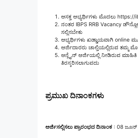
ಆಸಕ್ತ ಅಭ್ಯರ್ಥಿಗಳು ಮೊದಲು https://
ನಂತರ IBPS RRB Vacancy ಡೌನ್ಲೋಡ್
ಸಲ್ಲಿಸಬೇಕು
ಅಭ್ಯರ್ಥಿಗಳು ಖಡ್ಡಾಯವಾಗಿ online ಮೂ
ಅರ್ಜಿದಾರರು ಚಾಲ್ತಿಯಲ್ಲಿರುವ ತಮ್ಮ 
ಆನ್ಲೈನ್ ಅರ್ಜಿಯಲ್ಲಿ ನೀಡಿರುವ ಮಾಹಿತಿ ಅ
ತಿರಸ್ಕರಿಸಲಾಗುವದು
ಪ್ರಮುಖ ದಿನಾಂಕಗಳು
ಅರ್ಜಿಸಲ್ಲಿಸಲು ಪ್ರಾರಂಭದ ದಿನಾಂಕ
: 08 ಜೂನ್