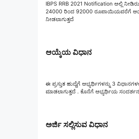
IBPS RRB 2021 Notification ಅಲ್ಲಿ ನೀಡಿರುವ
24000 ರಿಂದ 92000 ರೂಪಾಯಿಯವರೆಗೆ ಆಯ
ನೀಡಲಾಗುತ್ತದೆ
ಆಯ್ಕೆಯ ವಿಧಾನ
ಈ ಪ್ರಸ್ತುತ ಹುದ್ದೆಗೆ ಅಭ್ಯರ್ಥಿಗಳನ್ನು 3 ವಿಧಾನಗಳಲ
ಮಾಡಲಾಗುತ್ತದೆ . ಕೊನೆಗೆ ಅಭ್ಯರ್ಥಿಯ ಸಂದರ್ಶ
ಅರ್ಜಿ ಸಲ್ಲಿಸುವ ವಿಧಾನ