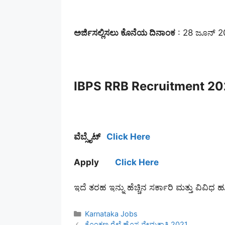
ಅರ್ಜಿಸಲ್ಲಿಸಲು ಕೊನೆಯ ದಿನಾಂಕ
: 28 ಜೂನ್ 2
IBPS RRB Recruitment 20
ವೆಬ್ಸೈಟ್
Click Here
Apply
Click Here
ಇದೆ ತರಹ ಇನ್ನು ಹೆಚ್ಚಿನ ಸರ್ಕಾರಿ ಮತ್ತು ವಿವಿಧ 
Categories
Karnataka Jobs
ಕೊಂಕಣ ರೈಲ್ವೆ ಹೊಸ ನೇಮಕಾತಿ 2021