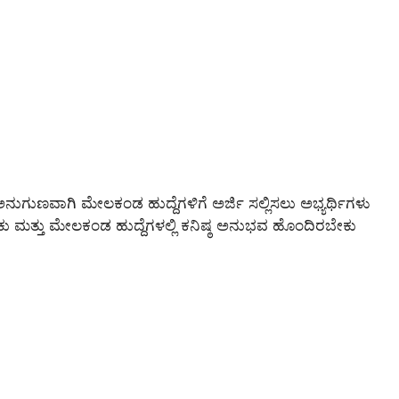
ಗುಣವಾಗಿ ಮೇಲಕಂಡ ಹುದ್ದೆಗಳಿಗೆ ಅರ್ಜಿ ಸಲ್ಲಿಸಲು ಅಭ್ಯರ್ಥಿಗಳು
ಕು ಮತ್ತು ಮೇಲಕಂಡ ಹುದ್ದೆಗಳಲ್ಲಿ ಕನಿಷ್ಠ ಅನುಭವ ಹೊಂದಿರಬೇಕು