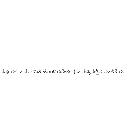
ಟ 45 ವರ್ಷಗಳ ವಯೋಮಿತಿ ಹೊಂದಿರಬೇಕು ( ವಯಸ್ಸಿನಲ್ಲಿನ ಸಡಲಿಕೆಯ