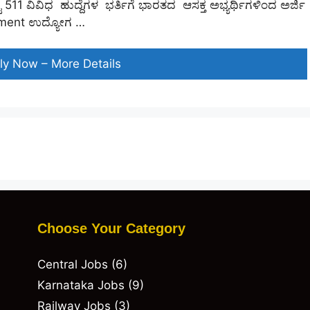
511 ವಿವಿಧ ಹುದ್ದೆಗಳ ಭರ್ತಿಗೆ ಭಾರತದ ಆಸಕ್ತ ಅಭ್ಯರ್ಥಿಗಳಿಂದ ಅರ್ಜಿ
itment ಉದ್ಯೋಗ …
ಬ್ಯಾಂಕ್
ly Now – More Details
ಆಫ್
ಬರೋಡಾದಲ್ಲಿ
ಖಾಲಿ
ಇರುವ
511
ಹುದ್ದೆಗಳ
ನೇಮಕಾತಿ
Choose Your Category
Central Jobs
(6)
Karnataka Jobs
(9)
Railway Jobs
(3)