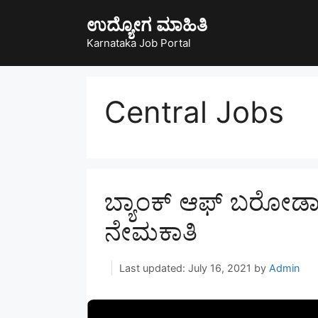
Skip
ಉದ್ಯೋಗ ಮಾಹಿತಿ
to
content
Karnataka Job Portal
Central Jobs
ಬ್ಯಾಂಕ್ ಆಫ್ ಬರೋಡಾದ
ನೇಮಕಾತಿ
July 16, 2021
by
Admin