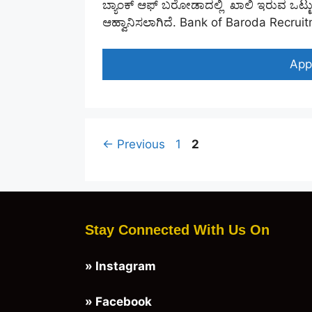
ಬ್ಯಾಂಕ್ ಆಫ್ ಬರೋಡಾದಲ್ಲಿ ಖಾಲಿ ಇರುವ ಒಟ್ಟು 
ಆಹ್ವಾನಿಸಲಾಗಿದೆ. Bank of Baroda Recru
App
Page
Page
←
Previous
1
2
Stay Connected With Us On
»
Instagram
»
Facebook