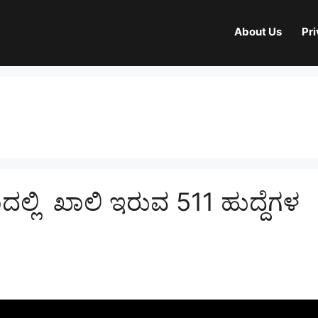
About Us
Pri
ಲ್ಲಿ ಖಾಲಿ ಇರುವ 511 ಹುದ್ದೆಗಳ